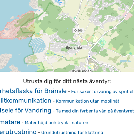
Utrusta dig för ditt nästa äventyr:
rhetsflaska för Bränsle
-
För säker förvaring av sprit el
llitkommunikation
-
Kommunikation utan mobilnät
sele för Vandring
-
Ta med din fyrbenta vän på äventyret
mätare
-
Mäter höjd och tryck i naturen
terutrustning
-
Grundutrustning för klättring