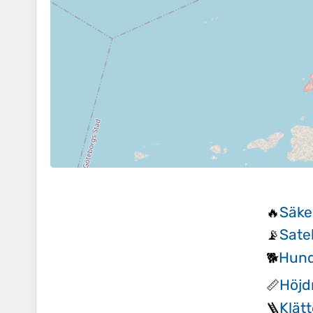
Säke
🔥
Sate
📡
Hund
🐕
Höjd
📏
Klät
🪜