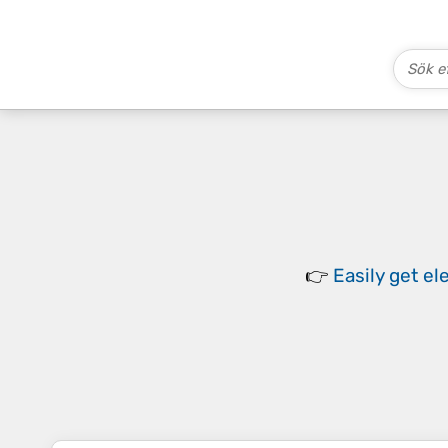
👉
Easily
get el