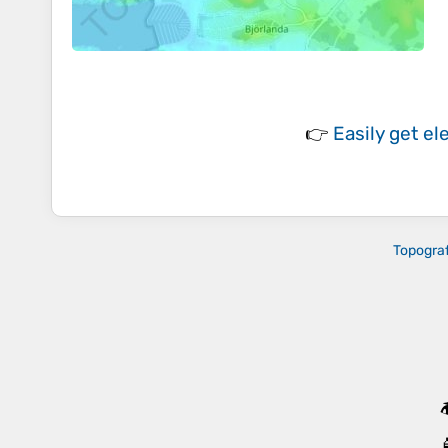
👉
Easily
get el
Topograf
