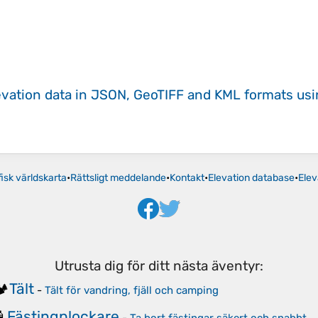
evation data in JSON, GeoTIFF and KML formats
us
isk världskarta
•
Rättsligt meddelande
•
Kontakt
•
Elevation database
•
Elev
Utrusta dig för ditt nästa äventyr:
Tält
️
-
Tält för vandring, fjäll och camping
Fästingplockare
🧴