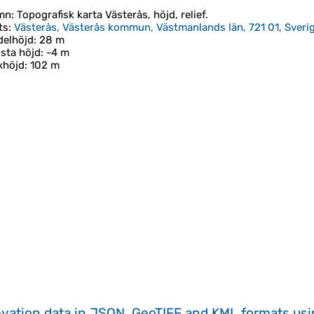
mn
: Topografisk karta
Västerås
, höjd, relief.
ts
:
Västerås, Västerås kommun, Västmanlands län, 721 01, Sveri
elhöjd
: 28 m
sta höjd
: -4 m
xhöjd
: 102 m
evation data in JSON, GeoTIFF and KML formats
us