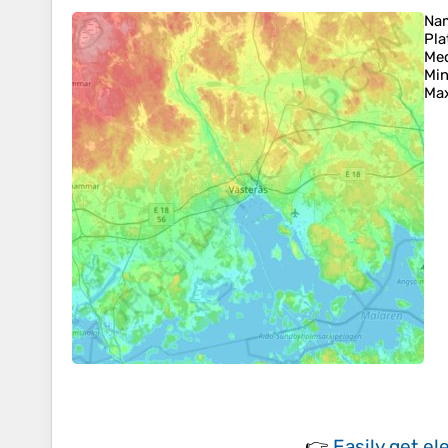
Na
Pla
Med
Min
Ma
👉
Easily
get el