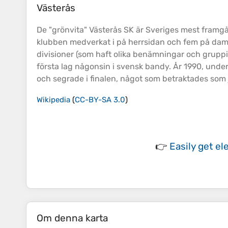
Västerås
De "grönvita" Västerås SK är Sveriges mest fram
klubben medverkat i på herrsidan och fem på damsida
divisioner (som haft olika benämningar och grup
första lag någonsin i svensk bandy. År 1990, un
och segrade i finalen, något som betraktades som
Wikipedia
(
CC-BY-SA 3.0
)
👉
Easily
get el
Om denna karta