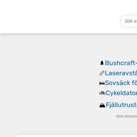
Bushcraft
🌲
Laseravst
📏
Sovsäck fö
🛌
Cykeldato
🚲
Fjällutrus
🏔️
Som Amazon-