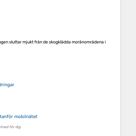
ängen sluttar mjukt från de skogklädda moränområdena i
dringar
utanför mobilnätet
nad för dig.