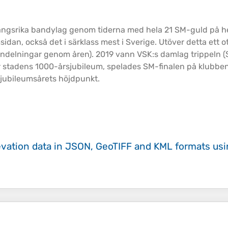
gångsrika bandylag genom tiderna med hela 21 SM-guld på he
n, också det i särklass mest i Sverige. Utöver detta ett ota
pindelningar genom åren). 2019 vann VSK:s damlag trippeln
der stadens 1000-årsjubileum, spelades SM-finalen på klub
 jubileumsårets
höjdpunkt
.
evation data in JSON, GeoTIFF and KML formats
us