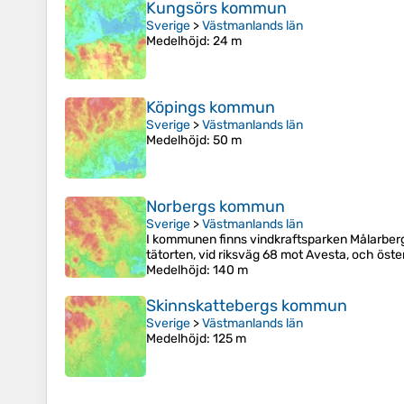
Kungsörs kommun
Sverige
>
Västmanlands län
Medelhöjd
: 24 m
Köpings kommun
Sverige
>
Västmanlands län
Medelhöjd
: 50 m
Norbergs kommun
Sverige
>
Västmanlands län
I kommunen finns vindkraftsparken Målarberg
tätorten, vid riksväg 68 mot Avesta, och öst
Medelhöjd
: 140 m
Skinnskattebergs kommun
Sverige
>
Västmanlands län
Medelhöjd
: 125 m