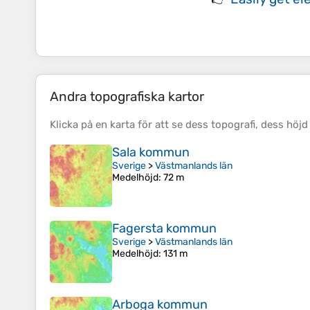
Andra topografiska kartor
Klicka på en
karta
för att se dess
topografi
, dess
höjd
Sala kommun
Sverige
>
Västmanlands län
Medelhöjd
: 72 m
Fagersta kommun
Sverige
>
Västmanlands län
Medelhöjd
: 131 m
Arboga kommun