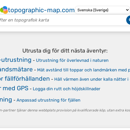
topographic-map.com
Utrusta dig för ditt nästa äventyr:
-utrustning
-
Utrustning för överlevnad i naturen
åndsmätare
-
Mät avstånd till toppar och landmärken med p
r fällförhållanden
-
Håll värmen även under kalla nätter i
r med GPS
-
Logga din rutt och höjdskillnader
tning
-
Anpassad utrustning för fjällen
partner tjänar denna webbplats provision på kvalificerade köp, utan extra kost