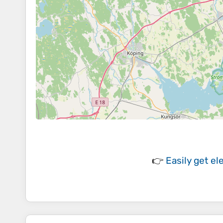
👉
Easily
get el