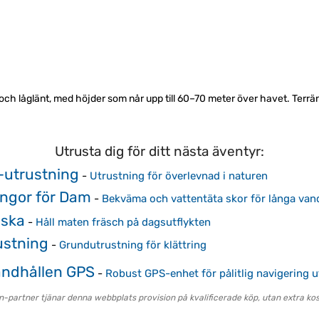
och låglänt, med höjder som når upp till 60–70 meter över havet. Terr
Utrusta dig för ditt nästa äventyr:
-utrustning
-
Utrustning för överlevnad i naturen
ngor för Dam
-
Bekväma och vattentäta skor för långa van
äska
-
Håll maten fräsch på dagsutflykten
ustning
-
Grundutrustning för klättring
ndhållen GPS
-
Robust GPS-enhet för pålitlig navigering 
partner tjänar denna webbplats provision på kvalificerade köp, utan extra kost