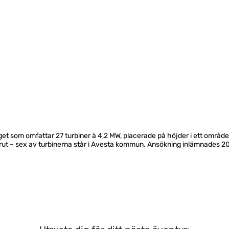
et som omfattar 27 turbiner à 4,2 MW, placerade på höjder i ett områd
erut – sex av turbinerna står i Avesta kommun. Ansökning inlämnades 201