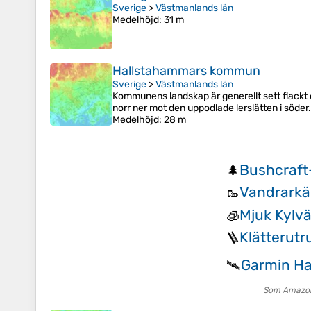
Sverige
>
Västmanlands län
Medelhöjd
: 31 m
Hallstahammars kommun
Sverige
>
Västmanlands län
Kommunens landskap är generellt sett flackt 
norr ner mot den uppodlade lerslätten i söder.
Medelhöjd
: 28 m
Bushcraft
🌲
Vandrarkä
🥾
Mjuk Kylv
🧊
Klätterutr
🪜
Garmin Ha
🛰️
Som Amazon-