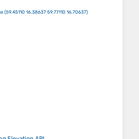
ge
(
59.45110 16.38637 59.77110 16.70637
)
ing
Elevation API